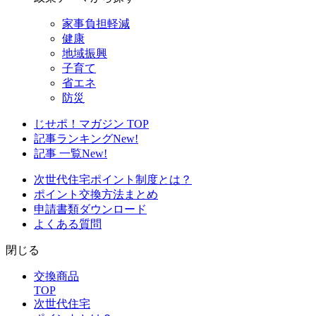
家事負担軽減
健康
地域振興
子育て
省エネ
防災
じせポ！マガジン TOP
記事ランキング
New!
記事 一覧
New!
次世代住宅ポイント制度とは？
ポイント交換方法まとめ
申請書類ダウンロード
よくある質問
閉じる
交換商品
TOP
次世代住宅