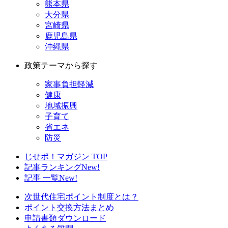
熊本県
大分県
宮崎県
鹿児島県
沖縄県
政策テーマから探す
家事負担軽減
健康
地域振興
子育て
省エネ
防災
じせポ！マガジン TOP
記事ランキング
New!
記事 一覧
New!
次世代住宅ポイント制度とは？
ポイント交換方法まとめ
申請書類ダウンロード