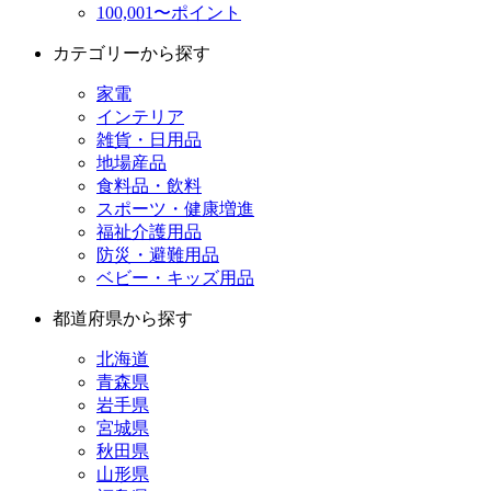
100,001〜ポイント
カテゴリーから探す
家電
インテリア
雑貨・日用品
地場産品
食料品・飲料
スポーツ・健康増進
福祉介護用品
防災・避難用品
ベビー・キッズ用品
都道府県から探す
北海道
青森県
岩手県
宮城県
秋田県
山形県