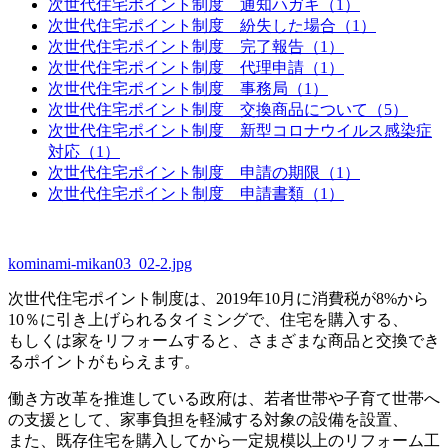
次世代住宅ポイント制度 通知ハガキ（1）
次世代住宅ポイント制度 紛失した場合（1）
次世代住宅ポイント制度 完了報告（1）
次世代住宅ポイント制度 代理申請（1）
次世代住宅ポイント制度 事務局（1）
次世代住宅ポイント制度 交換商品について（5）
次世代住宅ポイント制度 新型コロナウイルス感染症
対応（1）
次世代住宅ポイント制度 申請の期限（1）
次世代住宅ポイント制度 申請書類（1）
kominami-mikan03_02-2.jpg
次世代住宅ポイント制度は、2019年10月に消費税が8%から
10％に引き上げられるタイミングで、住宅を購入する、
もしくは家をリフォームすると、さまざまな商品と交換でき
るポイントがもらえます。
働き方改革を推進している政府は、若者世帯や子育て世帯へ
の支援として、家事負担を軽減する対象の設備を設置、
また、既存住宅を購入してから一定規模以上のリフォーム工