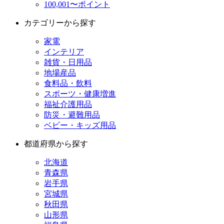
100,001〜ポイント
カテゴリーから探す
家電
インテリア
雑貨・日用品
地場産品
食料品・飲料
スポーツ・健康増進
福祉介護用品
防災・避難用品
ベビー・キッズ用品
都道府県から探す
北海道
青森県
岩手県
宮城県
秋田県
山形県