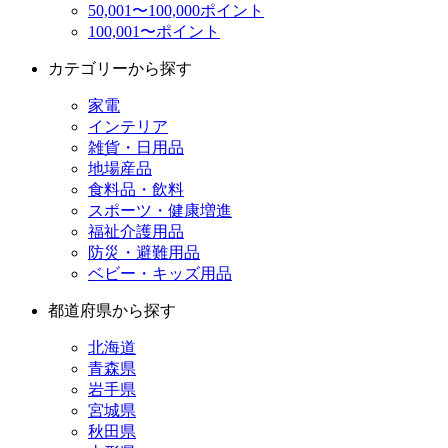
50,001〜100,000ポイント
100,001〜ポイント
カテゴリーから探す
家電
インテリア
雑貨・日用品
地場産品
食料品・飲料
スポーツ・健康増進
福祉介護用品
防災・避難用品
ベビー・キッズ用品
都道府県から探す
北海道
青森県
岩手県
宮城県
秋田県