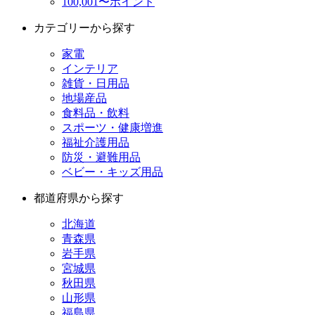
100,001〜ポイント
カテゴリーから探す
家電
インテリア
雑貨・日用品
地場産品
食料品・飲料
スポーツ・健康増進
福祉介護用品
防災・避難用品
ベビー・キッズ用品
都道府県から探す
北海道
青森県
岩手県
宮城県
秋田県
山形県
福島県