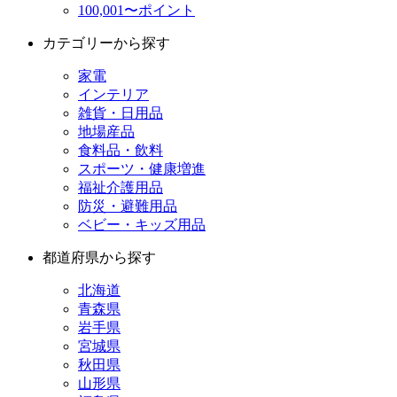
100,001〜ポイント
カテゴリーから探す
家電
インテリア
雑貨・日用品
地場産品
食料品・飲料
スポーツ・健康増進
福祉介護用品
防災・避難用品
ベビー・キッズ用品
都道府県から探す
北海道
青森県
岩手県
宮城県
秋田県
山形県