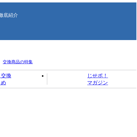
徹底紹介
交換商品の特集
ト交換
じせポ！
とめ
マガジン