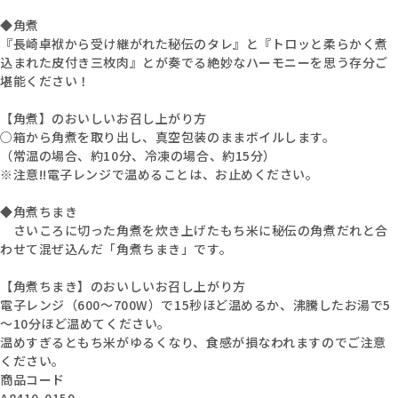
◆角煮
『長崎卓袱から受け継がれた秘伝のタレ』と『トロッと柔らかく煮
込まれた皮付き三枚肉』とが奏でる絶妙なハーモニーを思う存分ご
堪能ください！
【角煮】のおいしいお召し上がり方
○箱から角煮を取り出し、真空包装のままボイルします。
（常温の場合、約10分、冷凍の場合、約15分）
※注意!!電子レンジで温めることは、お止めください。
◆角煮ちまき
さいころに切った角煮を炊き上げたもち米に秘伝の角煮だれと合
わせて混ぜ込んだ「角煮ちまき」です。
【角煮ちまき】のおいしいお召し上がり方
電子レンジ（600～700W）で15秒ほど温めるか、沸騰したお湯で5
～10分ほど温めてください。
温めすぎるともち米がゆるくなり、食感が損なわれますのでご注意
ください。
商品コード
A8410-0159