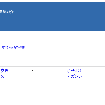
徹底紹介
交換商品の特集
ト交換
じせポ！
とめ
マガジン