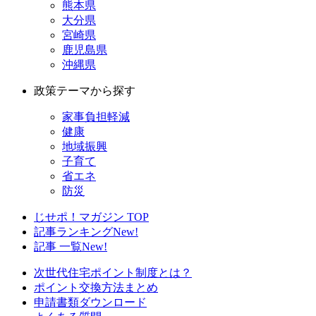
熊本県
大分県
宮崎県
鹿児島県
沖縄県
政策テーマから探す
家事負担軽減
健康
地域振興
子育て
省エネ
防災
じせポ！マガジン TOP
記事ランキング
New!
記事 一覧
New!
次世代住宅ポイント制度とは？
ポイント交換方法まとめ
申請書類ダウンロード