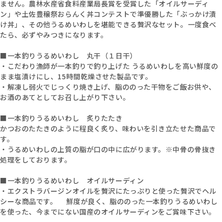
ません。農林水産省食料産業局長賞を受賞した「オイルサーディ
ン」や土佐豊穣祭おらんく丼コンテストで準優勝した「ぶっかけ漬
け丼」、その他うるめいわしを堪能できる贅沢なセット。一度食べ
たら、必ずやみつきになります。
■一本釣りうるめいわし 丸干（１日干）
・こだわり漁師が一本釣りで釣り上げた うるめいわしを高い鮮度の
まま塩漬けにし、15時間乾燥させた製品です。
・解凍し弱火でじっくり焼き上げ、脂ののった干物をご飯お供や、
お酒のあてとしてお召し上がり下さい。
■一本釣りうるめいわし 炙りたたき
かつおのたたきのように程良く炙り、味わいを引き立たせた商品で
す。
・うるめいわしの上質の脂が口の中に広がります。※中骨の骨抜き
処理をしております。
■一本釣りうるめいわし オイルサーディン
・エクストラバージンオイルを贅沢にたっぷりと使った贅沢でヘル
シーな商品です。 鮮度が良く、脂ののった一本釣りうるめいわし
を使った、今までにない国産のオイルサーディンをご賞味下さい。