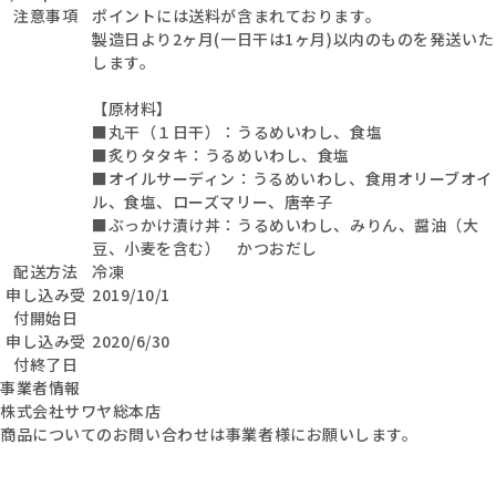
注意事項
ポイントには送料が含まれております。
製造日より2ヶ月(一日干は1ヶ月)以内のものを発送いた
します。
【原材料】
■丸干（１日干）：うるめいわし、食塩
■炙りタタキ：うるめいわし、食塩
■オイルサーディン：うるめいわし、食用オリーブオイ
ル、食塩、ローズマリー、唐辛子
■ぶっかけ漬け丼：うるめいわし、みりん、醤油（大
豆、小麦を含む） かつおだし
配送方法
冷凍
申し込み受
2019/10/1
付開始日
申し込み受
2020/6/30
付終了日
事業者情報
株式会社サワヤ総本店
商品についてのお問い合わせは事業者様にお願いします。