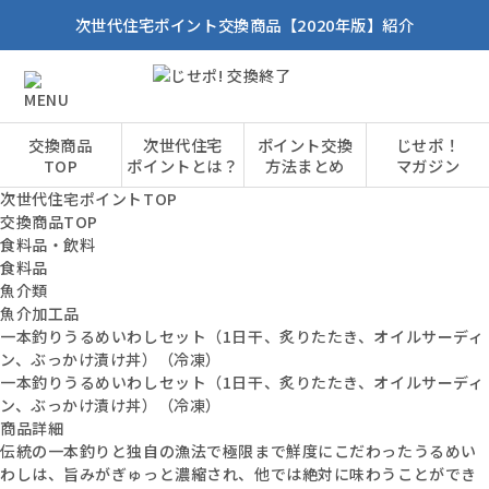
次世代住宅ポイント交換商品【2020年版】紹介
交換商品
次世代住宅
ポイント交換
じせポ！
TOP
ポイントとは？
方法まとめ
マガジン
次世代住宅ポイントTOP
交換商品TOP
食料品・飲料
食料品
魚介類
魚介加工品
一本釣りうるめいわしセット（1日干、炙りたたき、オイルサーディ
ン、ぶっかけ漬け丼）（冷凍）
一本釣りうるめいわしセット（1日干、炙りたたき、オイルサーディ
ン、ぶっかけ漬け丼）（冷凍）
商品詳細
伝統の一本釣りと独自の漁法で極限まで鮮度にこだわったうるめい
わしは、旨みがぎゅっと濃縮され、他では絶対に味わうことができ