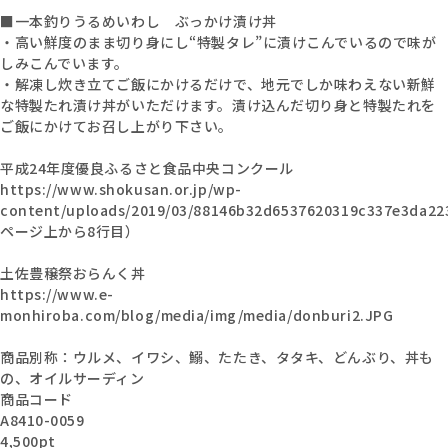
■一本釣りうるめいわし ぶっかけ漬け丼
・高い鮮度のまま切り身にし“特製タレ”に漬けこんでいるので味が
しみこんでいます。
・解凍し炊き立てご飯にかけるだけで、地元でしか味わえない新鮮
な特製たれ漬け丼がいただけます。漬け込んだ切り身と特製たれを
ご飯にかけてお召し上がり下さい。
平成24年度優良ふるさと食品中央コンクール
https://www.shokusan.or.jp/wp-
content/uploads/2019/03/88146b32d6537620319c337e3da22
ページ上から8行目）
土佐豊穣祭おらんく丼
https://www.e-
monhiroba.com/blog/media/img/media/donburi2.JPG
商品別称：ウルメ、イワシ、鰯、たたき、タタキ、どんぶり、丼も
の、オイルサーディン
商品コード
A8410-0059
4,500pt