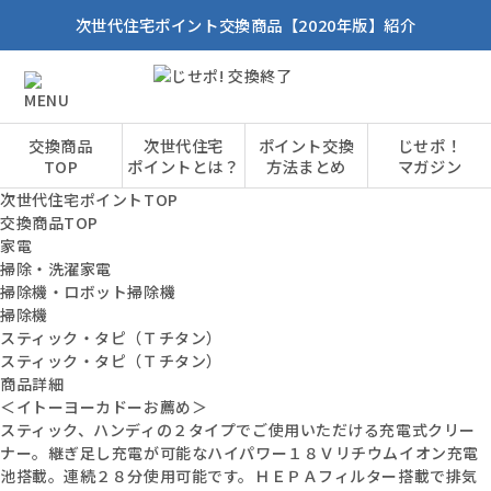
次世代住宅ポイント交換商品【2020年版】紹介
交換商品
次世代住宅
ポイント交換
じせポ！
TOP
ポイントとは？
方法まとめ
マガジン
次世代住宅ポイントTOP
交換商品TOP
家電
掃除・洗濯家電
掃除機・ロボット掃除機
掃除機
スティック・タピ（Ｔチタン）
スティック・タピ（Ｔチタン）
商品詳細
＜イトーヨーカドーお薦め＞
スティック、ハンディの２タイプでご使用いただける充電式クリー
ナー。継ぎ足し充電が可能なハイパワー１８Ｖリチウムイオン充電
池搭載。連続２８分使用可能です。ＨＥＰＡフィルター搭載で排気