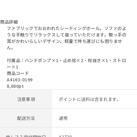
商品詳細
ファブリックでおおわれたシーティングボール。ソファのよ
うな手触りでリラックスして座っていただけます。取っ手の
耳がかわいらしいデザイン。軽量で持ち運びにも困りませ
ん。
付属品：ハンドポンプ×1・止め栓×2・栓抜き×1・ストロ
ー×1
商品コード
A4163-0199
8,800pt
注意事項
ポイントに送料は含まれます。
配送方法
通常
申し込み受付開始日
43739