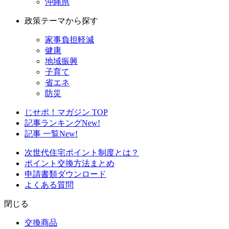
沖縄県
政策テーマから探す
家事負担軽減
健康
地域振興
子育て
省エネ
防災
じせポ！マガジン TOP
記事ランキング
New!
記事 一覧
New!
次世代住宅ポイント制度とは？
ポイント交換方法まとめ
申請書類ダウンロード
よくある質問
閉じる
交換商品