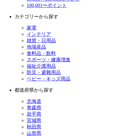
100,001〜ポイント
カテゴリーから探す
家電
インテリア
雑貨・日用品
地場産品
食料品・飲料
スポーツ・健康増進
福祉介護用品
防災・避難用品
ベビー・キッズ用品
都道府県から探す
北海道
青森県
岩手県
宮城県
秋田県
山形県