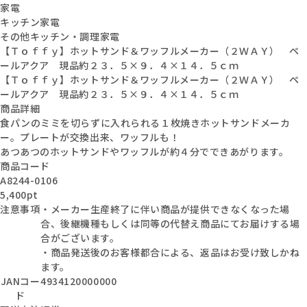
家電
キッチン家電
その他キッチン・調理家電
【Ｔｏｆｆｙ】ホットサンド＆ワッフルメーカー（２ＷＡＹ） ペ
ールアクア 現品約２３．５×９．４×１４．５ｃｍ
【Ｔｏｆｆｙ】ホットサンド＆ワッフルメーカー（２ＷＡＹ） ペ
ールアクア 現品約２３．５×９．４×１４．５ｃｍ
商品詳細
食パンのミミを切らずに入れられる１枚焼きホットサンドメーカ
ー。プレートが交換出来、ワッフルも！
あつあつのホットサンドやワッフルが約４分でできあがります。
商品コード
A8244-0106
5,400pt
注意事項
・メーカー生産終了に伴い商品が提供できなくなった場
合、後継機種もしくは同等の代替え商品にてお届けする場
合がございます。
・商品発送後のお客様都合による、返品はお受け致しかね
ます。
JANコー
4934120000000
ド