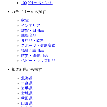
100,001〜ポイント
カテゴリーから探す
家電
インテリア
雑貨・日用品
地場産品
食料品・飲料
スポーツ・健康増進
福祉介護用品
防災・避難用品
ベビー・キッズ用品
都道府県から探す
北海道
青森県
岩手県
宮城県
秋田県
山形県