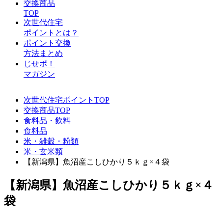
交換商品
TOP
次世代住宅
ポイントとは？
ポイント交換
方法まとめ
じせポ！
マガジン
次世代住宅ポイントTOP
交換商品TOP
食料品・飲料
食料品
米・雑穀・粉類
米・玄米類
【新潟県】魚沼産こしひかり５ｋｇ×４袋
【新潟県】魚沼産こしひかり５ｋｇ×４
袋