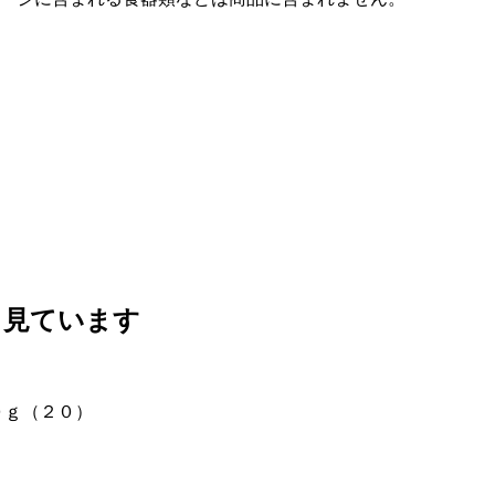
も見ています
０ｇ（２０）