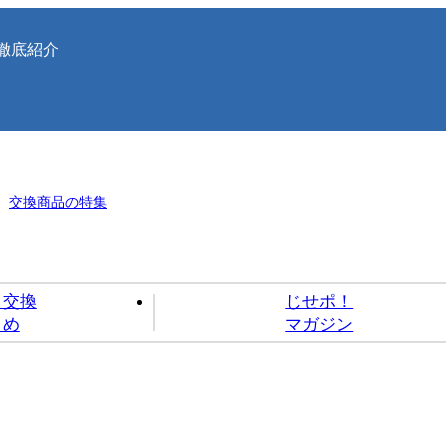
徹底紹介
交換商品の特集
ト交換
じせポ！
とめ
マガジン