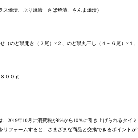
漬、ハラス焼漬、ぶり焼漬 さば焼漬、さんま焼漬）
合せ（のど黒開き（２尾）×２、のど黒丸干し（４～６尾）×
８００ｇ
、2019年10月に消費税が8%から10％に引き上げられるタイ
をリフォームすると、さまざまな商品と交換できるポイントが