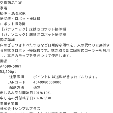
交換商品TOP
家電
掃除・洗濯家電
掃除機・ロボット掃除機
ロボット掃除機
【パナソニック】床拭きロボット掃除機
【パナソニック】床拭きロボット掃除機
商品詳細
床のざらつきやべたつきなど日常的な汚れを、人の代わりに掃除す
る床拭きロボット掃除機です。拭き取り部に回転式ローラーを採用
し、専用のモップを巻きつけて使用します。
商品コード
A4090-0067
53,500pt
注意事項
ポイントには送料が含まれております。
JANコード
4549980000000
配送方法
通常
申し込み受付開始日
2019/10/1
申し込み受付終了日
2020/6/30
事業者情報
株式会社シンプルプラス