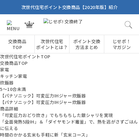
次世代住宅ポイント交換商品【2020年版】紹介
交換商品
次世代住宅
ポイント交換
じせポ！
TOP
ポイントとは？
方法まとめ
マガジン
次世代住宅ポイントTOP
交換商品TOP
家電
キッチン家電
炊飯器
5～10合未満
【パナソニック】可変圧力IHジャー炊飯器
【パナソニック】可変圧力IHジャー炊飯器
商品詳細
「可変圧力おどり炊き」でもちもちした銀シャリを実現
「全面発熱5段IH」＆「ダイヤモンド竈釜」で、熱を逃がさずごはん
に伝える
時間のかかる玄米も手軽に新「玄米コース」