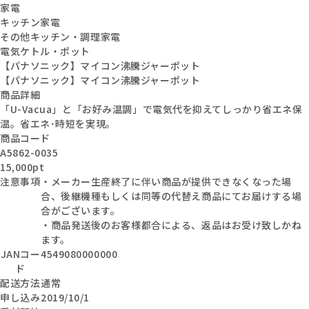
家電
キッチン家電
その他キッチン・調理家電
電気ケトル・ポット
【パナソニック】マイコン沸騰ジャーポット
【パナソニック】マイコン沸騰ジャーポット
商品詳細
「U-Vacua」と「お好み温調」で電気代を抑えてしっかり省エネ保
温。省エネ･時短を実現。
商品コード
A5862-0035
15,000pt
注意事項
・メーカー生産終了に伴い商品が提供できなくなった場
合、後継機種もしくは同等の代替え商品にてお届けする場
合がございます。
・商品発送後のお客様都合による、返品はお受け致しかね
ます。
JANコー
4549080000000
ド
配送方法
通常
申し込み
2019/10/1