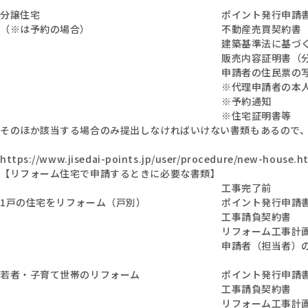
分譲住宅
ポイント発行申請
（※は予約の場合）
不動産売買契約書
建築基準法に基づ
販売内容証明書（
申請者の住民票の
※代理申請者の本
※予約通知
※住宅証明書等
そのほか該当する場合のみ提出しなければいけない書類もあるので
https://www.jisedai-points.jp/user/procedure/new-house.h
【リフォーム住宅で申請するときに必要な書類】
工事完了前
1戸の住宅をリフォーム（戸別）
ポイント発行申請
工事請負契約書
リフォーム工事計
申請者（担当者）
若者・子育て世帯のリフォーム
ポイント発行申請
工事請負契約書
リフォーム工事計