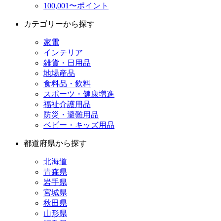
100,001〜ポイント
カテゴリーから探す
家電
インテリア
雑貨・日用品
地場産品
食料品・飲料
スポーツ・健康増進
福祉介護用品
防災・避難用品
ベビー・キッズ用品
都道府県から探す
北海道
青森県
岩手県
宮城県
秋田県
山形県