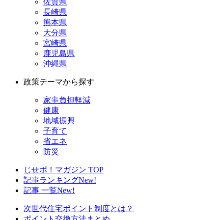
佐賀県
長崎県
熊本県
大分県
宮崎県
鹿児島県
沖縄県
政策テーマから探す
家事負担軽減
健康
地域振興
子育て
省エネ
防災
じせポ！マガジン TOP
記事ランキング
New!
記事 一覧
New!
次世代住宅ポイント制度とは？
ポイント交換方法まとめ