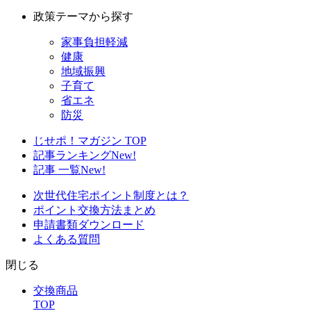
政策テーマから探す
家事負担軽減
健康
地域振興
子育て
省エネ
防災
じせポ！マガジン TOP
記事ランキング
New!
記事 一覧
New!
次世代住宅ポイント制度とは？
ポイント交換方法まとめ
申請書類ダウンロード
よくある質問
閉じる
交換商品
TOP