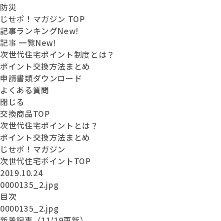
防災
じせポ！マガジン TOP
記事ランキング
New!
記事 一覧
New!
次世代住宅ポイント制度とは？
ポイント交換方法まとめ
申請書類ダウンロード
よくある質問
閉じる
交換商品
TOP
次世代住宅
ポイントとは？
ポイント交換
方法まとめ
じせポ！
マガジン
次世代住宅ポイントTOP
2019.10.24
0000135_2.jpg
目次
0000135_2.jpg
新着記事（11/19更新）